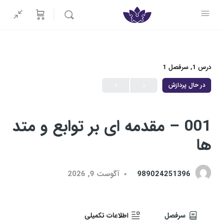
درس 1, سر‌فصل 1
در حال پردازش
001 – مقدمه ای بر توابع و متد
ها
989024251396
آگوست 9, 2026
سر‌فصل
اطلاعات تکمیلی